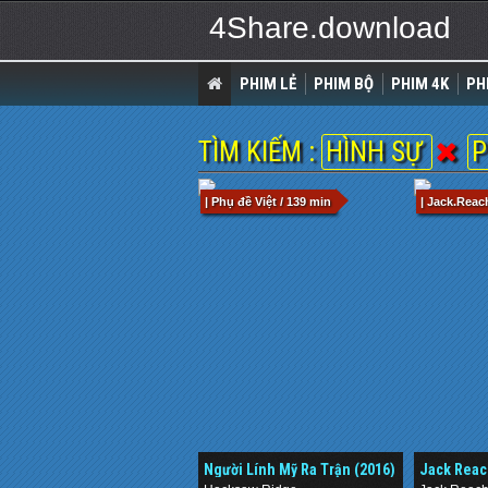
4Share.download
PHIM LẺ
PHIM BỘ
PHIM 4K
PH
TÌM KIẾM :
HÌNH SỰ
P
| Phụ đề Việt / 139 min
| Jack.Reac
Người Lính Mỹ Ra Trận (2016)
Jack Reac