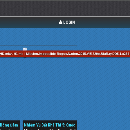
LOGIN
HD.mkv / 91 min
| Mission.Impossible-Rogue.Nation.2015.ViE.720p.BluRay.DD5.1.x264-
ụ Bóng Đêm
Nhiệm Vụ Bất Khả Thi 5: Quốc