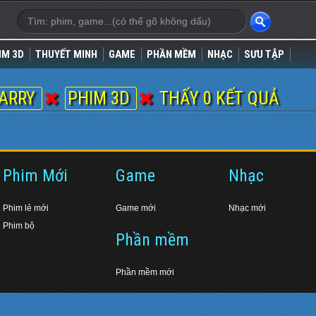
IM 3D
THUYẾT MINH
GAME
PHẦN MỀM
NHẠC
SƯU TẬP
BARRY
PHIM 3D
THẤY 0 KẾT QUẢ
Phim Mới
Game
Nhạc
Phim lẻ mới
Game mới
Nhạc mới
Phim bộ
Phần mềm
Phần mềm mới