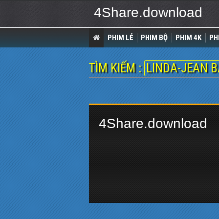
4Share.download
PHIM LẺ
PHIM BỘ
PHIM 4K
PH
TÌM KIẾM :
LINDA-JEAN 
4Share.download