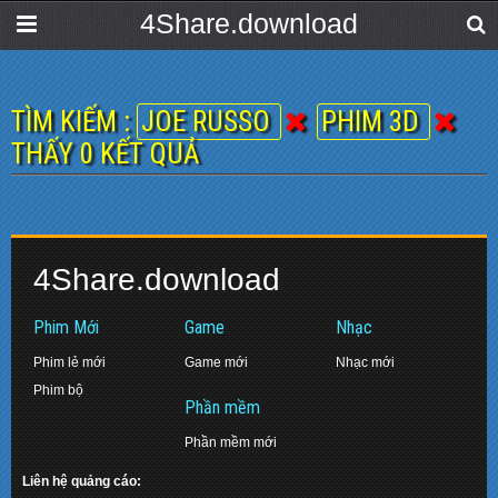
4Share.download
TÌM KIẾM :
JOE RUSSO
PHIM 3D
THẤY 0 KẾT QUẢ
4Share.download
Phim Mới
Game
Nhạc
Phim lẻ mới
Game mới
Nhạc mới
Phim bộ
Phần mềm
Phần mềm mới
Liên hệ quảng cáo: