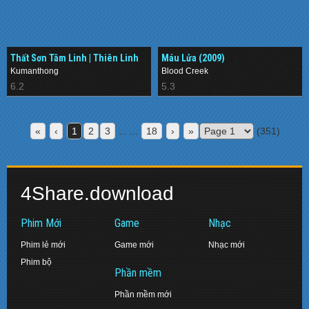
Thất Sơn Tâm Linh | Thiên Linh
Máu Lửa (2009)
Cái (2019)
Kumanthong
Blood Creek
6.2
5.3
«
‹
1
2
3
... ...
18
›
»
(351)
4Share.download
Phim Mới
Game
Nhạc
Phim lẻ mới
Game mới
Nhạc mới
Phim bộ
Phần mềm
Phần mềm mới