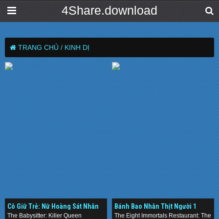
4Share.download
TRANG CHỦ /
KINH DỊ
Cô Giữ Trẻ: Nữ Hoàng Sát Nhân
Bánh Bao Nhân Thịt Người 1
(2020)
(1993)
The Babysitter: Killer Queen
The Eight Immortals Restaurant: The Un