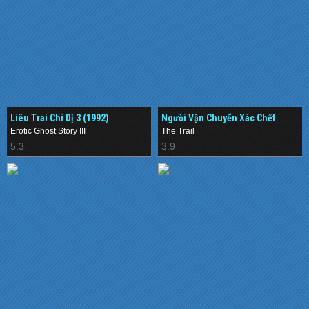
Liêu Trai Chí Dị 3 (1992)
Người Vận Chuyển Xác Chết
(1983)
Erotic Ghost Story III
The Trail
5.3
3.9