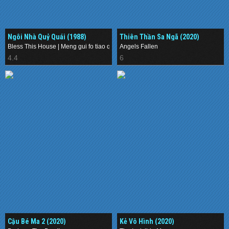
Ngôi Nhà Quỷ Quái (1988)
Thiên Thần Sa Ngã (2020)
Bless This House | Meng gui fo tiao qiang
Angels Fallen
4.4
6
Cậu Bé Ma 2 (2020)
Kẻ Vô Hình (2020)