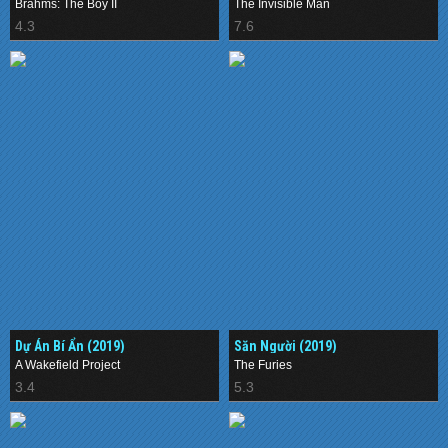
Brahms: The Boy II
The Invisible Man
4.3
7.6
Dự Án Bí Ẩn (2019)
Săn Người (2019)
A Wakefield Project
The Furies
3.4
5.3