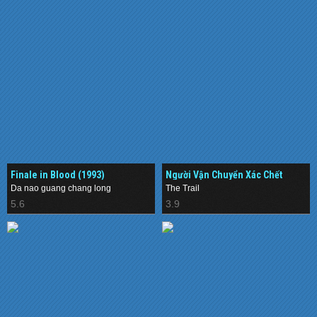
Finale in Blood (1993)
Người Vận Chuyển Xác Chết
(1983)
Da nao guang chang long
The Trail
5.6
3.9