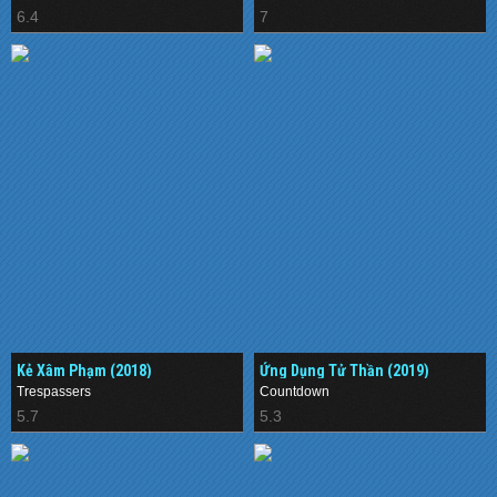
6.4
7
Kẻ Xâm Phạm (2018)
Ứng Dụng Tử Thần (2019)
Trespassers
Countdown
5.7
5.3