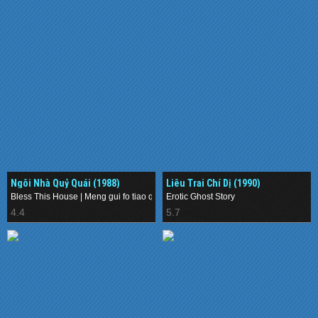
Ngôi Nhà Quỷ Quái (1988)
Liêu Trai Chí Dị (1990)
Bless This House | Meng gui fo tiao qiang
Erotic Ghost Story
4.4
5.7