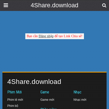
4Share.download
Bạn cần
Đăng nhập
để tạo Link Chia sẻ!
4Share.download
Phim Mới
Game
Nhạc
Phim lẻ mới
Game mới
Nhạc mới
Phim bộ