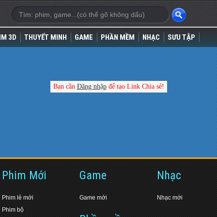
IM 3D
THUYẾT MINH
GAME
PHẦN MỀM
NHẠC
SƯU TẬP
Bạn cần
Đăng nhập
để tạo Link Chia sẻ!
Phim Mới
Game
Nhạc
Phim lẻ mới
Game mới
Nhạc mới
Phim bộ