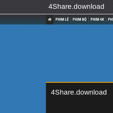
4Share.download
PHIM LẺ
PHIM BỘ
PHIM 4K
PH
4Share.download