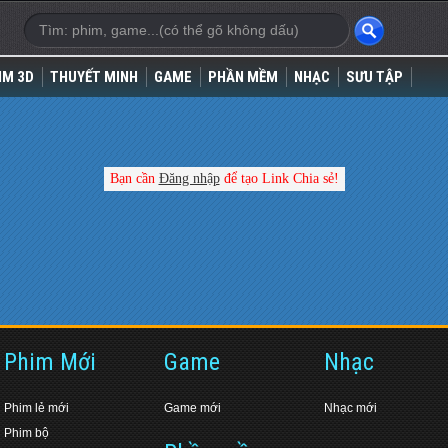
IM 3D
THUYẾT MINH
GAME
PHẦN MỀM
NHẠC
SƯU TẬP
Bạn cần
Đăng nhập
để tạo Link Chia sẻ!
Phim Mới
Game
Nhạc
Phim lẻ mới
Game mới
Nhạc mới
Phim bộ