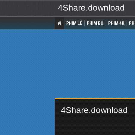
4Share.download
PHIM LẺ
PHIM BỘ
PHIM 4K
PH
4Share.download