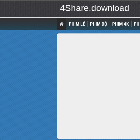
4Share.download
PHIM LẺ
PHIM BỘ
PHIM 4K
PH