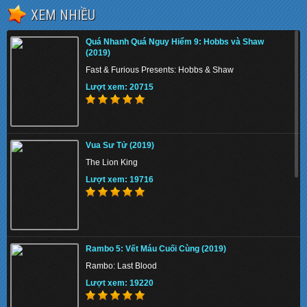
XEM NHIỀU
The Tiger Rising 2022 - Con Cọp Trỗi Dậy
Quá Nhanh Quá Nguy Hiểm 9: Hobbs và Shaw
Lượt xem: 158208
(2019)
Fast & Furious Presents: Hobbs & Shaw
Lượt xem: 20715
The Union 2024 - Liên minh tuyệt mật
Vua Sư Tử (2019)
Lượt xem: 138874
The Lion King
Lượt xem: 19716
Thiên Nga Bóng Đêm S01 2022 - Eve
Rambo 5: Vết Máu Cuối Cùng (2019)
Lượt xem: 155474
Rambo: Last Blood
Lượt xem: 19220