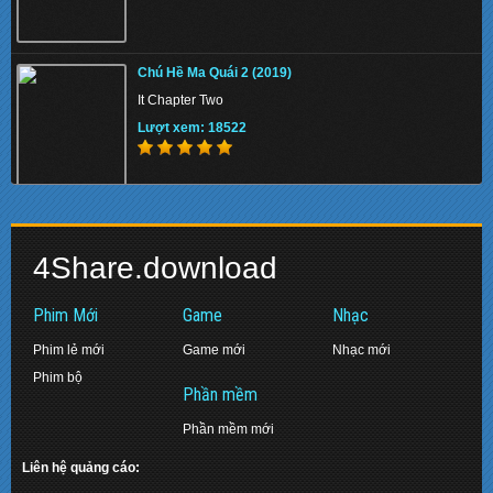
Memory 2022 - Hồi Ức Sát Thủ
Chú Hề Ma Quái 2 (2019)
Lượt xem: 149775
It Chapter Two
Lượt xem: 18522
Beast 2022 - Quái Thú
Biệt Đội Siêu Anh Hùng: Hồi Kết (2019)
Lượt xem: 138207
4Share.download
Avengers: Endgame
Lượt xem: 17473
Phim Mới
Game
Nhạc
Phim lẻ mới
Game mới
Nhạc mới
Phim bộ
Pinocchio 2022 - Cậu Bé Người Gỗ
Phần mềm
Diệp Vấn 2: Tôn Sư Truyền Kỳ (2010)
Lượt xem: 142250
Phần mềm mới
Ip Man 2: Legend of the Grandmaster
Lượt xem: 16381
Liên hệ quảng cáo: