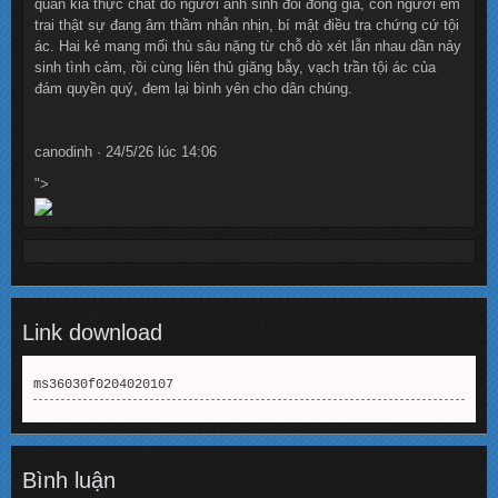
quân kia thực chất do người anh sinh đôi đóng giả, còn người em
trai thật sự đang âm thầm nhẫn nhịn, bí mật điều tra chứng cứ tội
ác. Hai kẻ mang mối thù sâu nặng từ chỗ dò xét lẫn nhau dần nảy
sinh tình cảm, rồi cùng liên thủ giăng bẫy, vạch trần tội ác của
đám quyền quý, đem lại bình yên cho dân chúng.
canodinh · 24/5/26 lúc 14:06
">
Link download
ms36030f0204020107
Bình luận