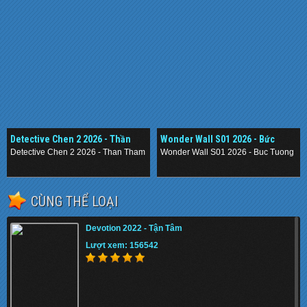
Detective Chen 2 2026 - Thần
Wonder Wall S01 2026 - Bức
Thám Nằm Vùng 2
Tường Mê Cung
Detective Chen 2 2026 - Than Tham Nam Vung 2
Wonder Wall S01 2026 - Buc Tuong M
.
.
CÙNG THỂ LOẠI
Devotion 2022 - Tận Tâm
Lượt xem: 156542