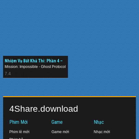
Nhiệm Vụ Bất Khả Thi: Phần 4 –
Chiến Dịch Bóng Ma (2011)
Mission: Impossible - Ghost Protocol
7.4
4Share.download
Phim Mới
Game
Nhạc
Phim lẻ mới
Game mới
Nhạc mới