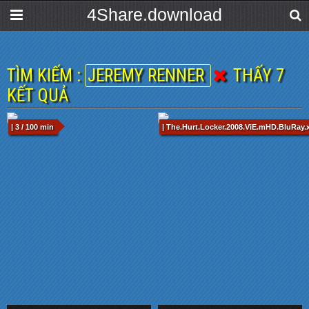
4Share.download
TÌM KIẾM :
JEREMY RENNER
THẤY 7
KẾT QUẢ
| 3 / 100 min
| The.Hurt.Locker.2008.ViE.mHD.BluRay.