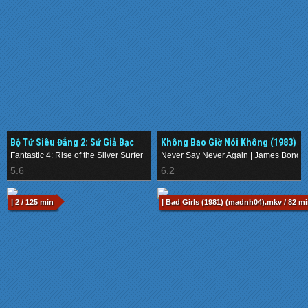
Bộ Tứ Siêu Đẳng 2: Sứ Giả Bạc
Không Bao Giờ Nói Không (1983)
(2007)
Fantastic 4: Rise of the Silver Surfer
Never Say Never Again | James Bond 
5.6
6.2
| 2 / 125 min
| Bad Girls (1981) (madnh04).mkv / 82 m