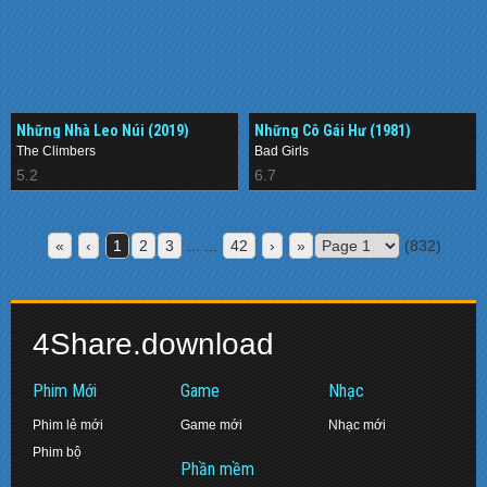
Những Nhà Leo Núi (2019)
Những Cô Gái Hư (1981)
The Climbers
Bad Girls
5.2
6.7
«
‹
1
2
3
... ...
42
›
»
(832)
4Share.download
Phim Mới
Game
Nhạc
Phim lẻ mới
Game mới
Nhạc mới
Phim bộ
Phần mềm