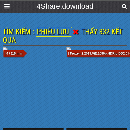
4Share.download
TÌM KIẾM :
PHIÊU LƯU
THẤY 832 KẾT
QUẢ
| 4 / 115 min
| Frozen 2.2019.ViE.1080p.HDRip.DD2.0.