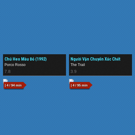
Chú Heo Màu Đỏ (1992)
Người Vận Chuyển Xác Chết
(1983)
Porco Rosso
The Trail
7.8
3.9
| 4 / 94 min
| 4 / 95 min