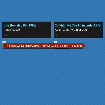
Chú Heo Màu Đỏ (1992)
Sự Phẫn Nộ Của Thần Linh (1972)
Porco Rosso
Aguirre, the Wrath of God
7.8
8
| The.Trail.1983.BluRay.1080p.TrueHD5.1.x264-CHD.mkv / 87 min
| 3 / 98 min