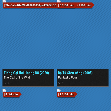
| TheCalloftheWild20201080pWEB-DLDD5.1H.264-EVO.srt / 100 min
| 6 / 106 min
Tiếng Gọi Nơi Hoang Dã (2020)
Bộ Tứ Siêu Đẳng (2005)
The Call of the Wild
Fantastic Four
6.8
5.7
| 5 / 92 min
| 2 / 134 min