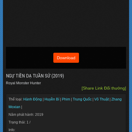
Download
NGỰ TIỀN DẠ TUẦN SỬ (2019)
Royal Monster Hunter
[Share Link Đổi thưởng]
Thể loại:
Hành Động
|
Huyền Bí
|
Phim
|
Trung Quốc
|
Võ Thuật
|
Zhang
Moxian
|
Năm phát hành: 2019
Trạng thái: 1 /
Info: