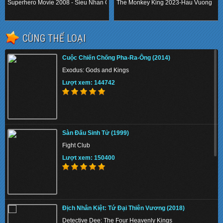
Nhân Chuồn Chuồn
Vương
Superhero Movie 2008 - Sieu Nhan Chuon Chuon
The Monkey King 2023-Hau Vuong
.
.
CÙNG THỂ LOẠI
Cuộc Chiến Chống Pha-Ra-Ông (2014)
Exodus: Gods and Kings
Lượt xem: 144742
Sàn Đấu Sinh Tử (1999)
Fight Club
Lượt xem: 150400
Địch Nhân Kiệt: Tứ Đại Thiên Vương (2018)
Detective Dee: The Four Heavenly Kings