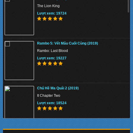
Puli
The Lion King
Lượt xem: 154780
Lượt xem: 19724
Tử Địa Skyfall (2012)
Rambo 5: Vết Máu Cuối Cùng (2019)
Skyfall
Rambo: Last Blood
Lượt xem: 154182
Lượt xem: 19227
Sự Cám Dỗ Nguy Hiểm (Vòng Tay Cám Dỗ) –
Links To Temptation (TVB 2011) (19 Tập) ()
Chú Hề Ma Quái 2 (2019)
Sự Cám Dỗ Nguy Hiểm - Links To Temptation
It Chapter Two
Lượt xem: 145701
Lượt xem: 18524
MaiKa Cô Bé Từ Trên Trời Rơi Xuống