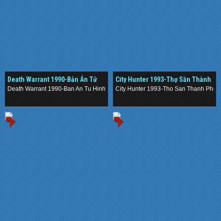
Death Warrant 1990-Bản Án Tử
City Hunter 1993-Thợ Săn Thành
Hình
Phố
Death Warrant 1990-Ban An Tu Hinh
City Hunter 1993-Tho San Thanh Pho
.
.