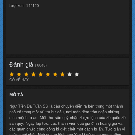
Lượt xem: 144120
Đánh giá
( 6648)
CÓ VẺ HAY
MÔ TẢ
Ngự Tiền Dạ Tuần Sử là câu chuyện diễn ra bên trong một thành
phố cổ trong một vũ trụ hư cấu, nơi màn đêm tràn ngập những
sinh mệnh tà ác. Một thợ săn quỷ nhận được lệnh của đế quốc để
săn quỷ. Ngay lập tức, các thành viên của gia đình hoàng gia và
các quan chức công cộng bị giết chết một cách bí ẩn. Tức giận vì
những cái chết, Nhà vua ra lệnh cho Yan Li sử dụng mạng sống