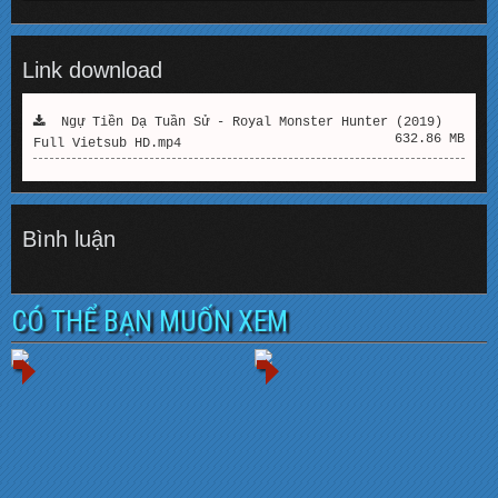
Link download
Ngự Tiền Dạ Tuần Sử - Royal Monster Hunter (2019)
632.86 MB
Full Vietsub HD.mp4
Bình luận
CÓ THỂ BẠN MUỐN XEM