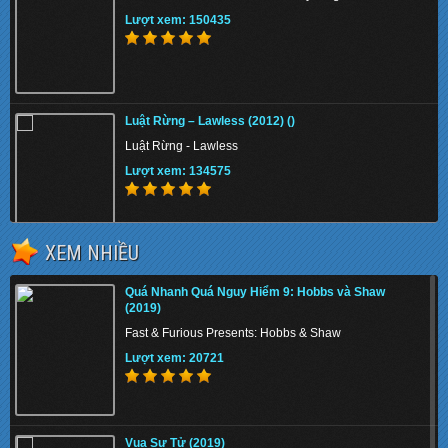
Lượt xem: 150435
Luật Rừng – Lawless (2012) ()
Luật Rừng - Lawless
Lượt xem: 134575
XEM NHIỀU
[TMTV] Qúy Bà Cảnh Sát 2 (2015–)
Quá Nhanh Quá Nguy Hiểm 9: Hobbs và Shaw
Mrs. Cop
(2019)
Lượt xem: 154598
Fast & Furious Presents: Hobbs & Shaw
Lượt xem: 20721
Chiến Binh Puli (2015)
Vua Sư Tử (2019)