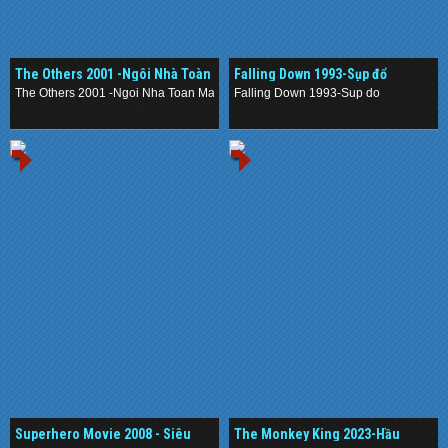
The Others 2001 -Ngôi Nhà Toàn
Falling Down 1993-Sụp đổ
Ma
The Others 2001 -Ngoi Nha Toan Ma
Falling Down 1993-Sup do
.
.
Superhero Movie 2008 - Siêu
The Monkey King 2023-Hầu