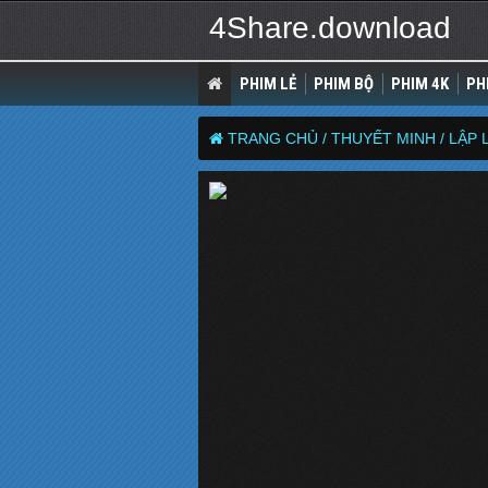
4Share.download
PHIM LẺ
PHIM BỘ
PHIM 4K
PH
TRANG CHỦ /
THUYẾT MINH /
LẬP 