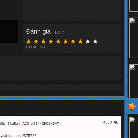
Đánh giá
( 1247)
CÓ VẺ HAY
4.80 GB
0p BluRay AC3 x264-CHD&HDAT.
ftly/vietnamese/675736