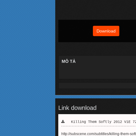
Download
MÔ TẢ
Link download
Killing Them Softly 2012 ViE 72
http://subscene.com/subtitles/killing-them-so