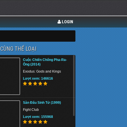
LOGIN
CÙNG THỂ LOẠI
Cuộc Chiến Chống Pha-Ra-
Ông (2014)
Exodus: Gods and Kings
Lượt xem: 146616
Sàn Đấu Sinh Tử (1999)
Fight Club
Lượt xem: 155968