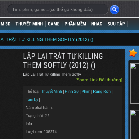
IM 3D
THUYẾT MINH
GAME
PHẦN MỀM
NHẠC
SƯU TẬP
LẠI TRẬT TỰ KILLING THEM SOFTLY (2012) ()
LẬP LẠI TRẬT TỰ KILLING
THEM SOFTLY (2012) ()
Lập Lại Trật Tự Killing Them Softly
[Share Link Đổi thưởng]
Thể loại:
Thuyết Minh
|
Hình Sự
|
Phim
|
Rùng Rợn
|
Tâm Lý
|
Năm phát hành:
Trạng thái: 2 /
Info:
Lượt xem: 138374