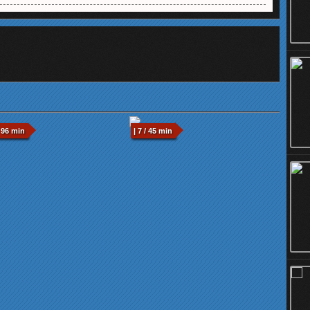
 96 min
| 7 / 45 min