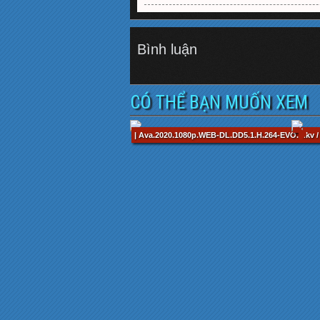
Bình luận
CÓ THỂ BẠN MUỐN XEM
| Ava.2020.1080p.WEB-DL.DD5.1.H.264-EVO.mkv /