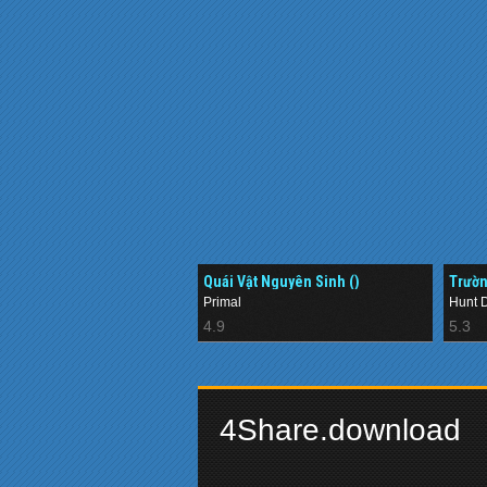
Quái Vật Nguyên Sinh ()
Trườn
Primal
Hunt 
4.9
5.3
4Share.download