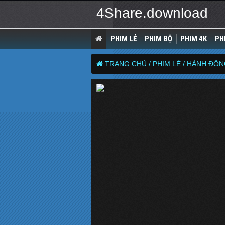
4Share.download
PHIM LẺ
PHIM BỘ
PHIM 4K
PH
TRANG CHỦ /
PHIM LẺ /
HÀNH ĐỘN