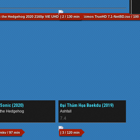
ic the Hedgehog 2020 2160p ViE UHD Blu-ray HEVC Atmos TrueHD 7.1-NetBD.iso / 100
| 2 / 130 min
Sonic (2020)
Đại Thảm Họa Baekdu (2019)
 the Hedgehog
Ashfall
7.4
mkv / 97 min
| 3 / 120 min