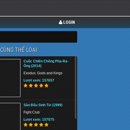
LOGIN
CÙNG THỂ LOẠI
Cuộc Chiến Chống Pha-Ra-
Ông (2014)
Exodus: Gods and Kings
Lượt xem: 157657
Sàn Đấu Sinh Tử (1999)
Fight Club
Lượt xem: 157075