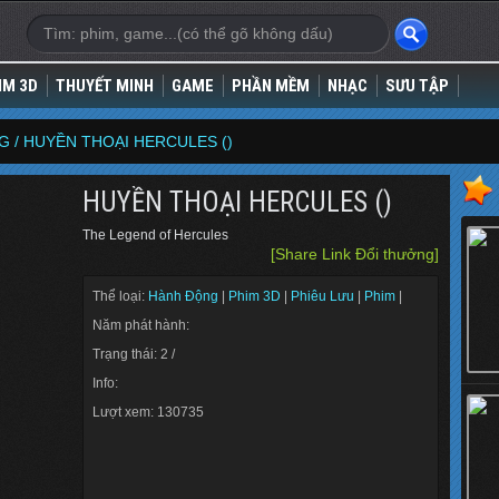
IM 3D
THUYẾT MINH
GAME
PHẦN MỀM
NHẠC
SƯU TẬP
G /
HUYỀN THOẠI HERCULES ()
HUYỀN THOẠI HERCULES ()
The Legend of Hercules
[Share Link Đổi thưởng]
Thể loại:
Hành Động
|
Phim 3D
|
Phiêu Lưu
|
Phim
|
Năm phát hành:
Trạng thái: 2 /
Info:
Lượt xem: 130735