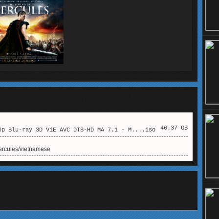
46.37 GB
p Blu-ray 3D ViE AVC DTS-HD MA 7.1 - M....iso
hercules/vietnamese