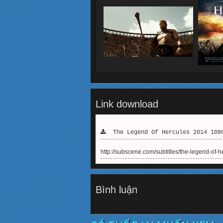
Link download
The Legend Of Hercules 2014 1080
http://subscene.com/subtitles/the-legend-of-
Bình luận