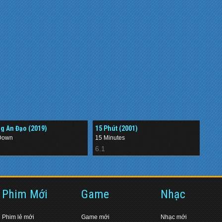
g An Đạo (2019)
15 Phút (2001)
Down
15 Minutes
6.1
Phim Mới
Game
Nhạc
Phim lẻ mới
Game mới
Nhạc mới