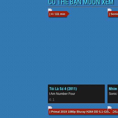
CÓ THỂ BẠN MUỐN XEM
| 4 / 111 min
| Son
Tôi Là Số 4 (2011)
Nhím 
I Am Number Four
Sonic
6.1
.
| Primal 2019 1080p Bluray H264 DD 5.1-GECKOS.