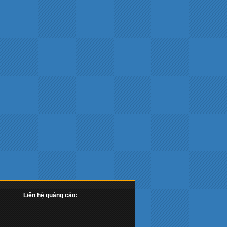
Marvel Collection Film
Lượt xem: 143407
Kẻ Hủy Diệt 6: Vận Mệnh
Đen Tối (2019)
Terminator: Dark Fate
Lượt xem: 149901
Thế Thân (2009)
Avatar
Lượt xem: 150542
Liên hệ quảng cáo:
Quá Nhanh Quá Nguy Hiểm
8 (2016)
The Fate of the Furious / F8 /