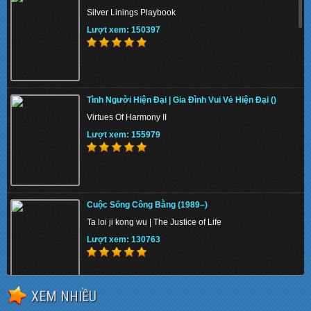
Silver Linings Playbook
Lượt xem: 150397
Tình Người Hiện Đại | Gia Đình Vui Vẻ Hiện Đại ()
Virtues Of Harmony II
Lượt xem: 155979
Cuộc Sống Công Bằng (1989–)
Ta loi ji kong wu | The Justice of Life
Lượt xem: 130763
XEM NHIỀU
Kẻ Cắp Tia Chớp: Biển Quái Vật (2013)