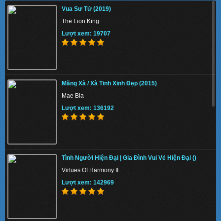
Vua Sư Tử (2019)
Percy Jackson: Sea of Monsters
The Lion King
Lượt xem: 139041
Lượt xem: 19707
Đại Náo Thiên Cung ()
Mãng Xà / Xà Tinh Xinh Đẹp (2015)
The Monkey King
Mae Bia
Lượt xem: 137348
Lượt xem: 136192
Hải Tặc (2014)
Tình Người Hiện Đại | Gia Đình Vui Vẻ Hiện Đại ()
The Pirates
Virtues Of Harmony II
Lượt xem: 146337
Lượt xem: 142969