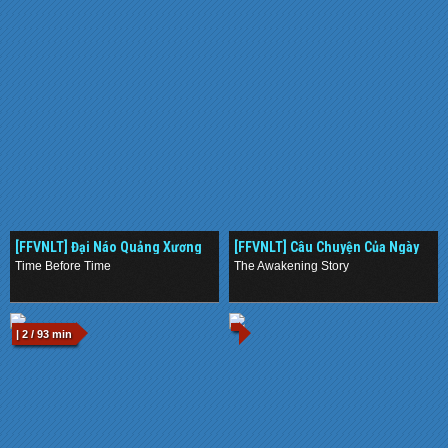
[FFVNLT] Đại Náo Quảng Xương
[FFVNLT] Câu Chuyện Của Ngày
Long ()
Xưa ()
Time Before Time
The Awakening Story
.
.
| 2 / 93 min