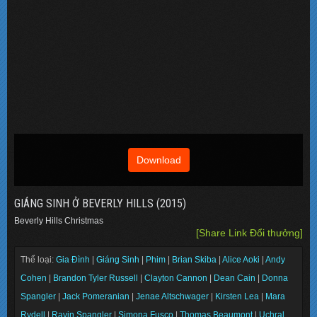
Download
GIÁNG SINH Ở BEVERLY HILLS (2015)
Beverly Hills Christmas
[Share Link Đổi thưởng]
Thể loại:
Gia Đình
|
Giáng Sinh
|
Phim
|
Brian Skiba
|
Alice Aoki
|
Andy
Cohen
|
Brandon Tyler Russell
|
Clayton Cannon
|
Dean Cain
|
Donna
Spangler
|
Jack Pomeranian
|
Jenae Altschwager
|
Kirsten Lea
|
Mara
Rydell
|
Ravin Spangler
|
Simona Fusco
|
Thomas Beaumont
|
Uchral