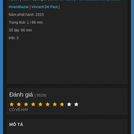
Anandbazar
|
Vincent De Paul
|
Năm phát hành: 2015
Trạng thái: 1 / 86 min
Số tập: 86 min
Info: 3
Lượt xem: 139578
Đánh giá
( 9529)
CÓ VẺ HAY
MÔ TẢ