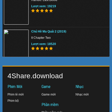
Lượt xem: 158147
Lượt xem: 19219
Mật Mã Bourne (2012)
Chú Hề Ma Quái 2 (2019)
The Bourne Legacy
It Chapter Two
Lượt xem: 132868
Lượt xem: 18520
Sát Phá Lang (2005)
Biệt Đội Siêu Anh Hùng: Hồi Kết (2019)
SPL: Kill Zone
4Share.download
Avengers: Endgame
Lượt xem: 141640
Lượt xem: 17471
Phim Mới
Game
Nhạc
Phim lẻ mới
Game mới
Nhạc mới
Phim bộ
Huyền Thoại Quái Vật Hồ Loch Ness (2007)
Phần mềm
Diệp Vấn 2: Tôn Sư Truyền Kỳ (2010)
The Water Horse