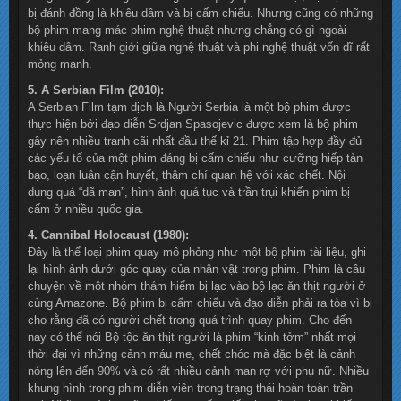
bị đánh đồng là khiêu dâm và bị cấm chiếu. Nhưng cũng có những
bộ phim mang mác phim nghệ thuật nhưng chẳng có gì ngoài
khiêu dâm. Ranh giới giữa nghệ thuật và phi nghệ thuật vốn dĩ rất
mỏng manh.
5. A Serbian Film (2010):
A Serbian Film tạm dịch là Người Serbia là một bộ phim được
thực hiện bởi đạo diễn Srdjan Spasojevic được xem là bộ phim
gây nên nhiều tranh cãi nhất đầu thế kỉ 21. Phim tập hợp đầy đủ
các yếu tố của một phim đáng bị cấm chiếu như cưỡng hiếp tàn
bạo, loạn luân cận huyết, thậm chí quan hệ với xác chết. Nội
dung quá “dã man”, hình ảnh quá tục và trần trụi khiến phim bị
cấm ở nhiều quốc gia.
4. Cannibal Holocaust (1980):
Đây là thể loại phim quay mô phỏng như một bộ phim tài liệu, ghi
lại hình ảnh dưới góc quay của nhân vật trong phim. Phim là câu
chuyện về một nhóm thám hiểm bị lạc vào bộ lạc ăn thịt người ở
cùng Amazone. Bộ phim bị cấm chiếu và đạo diễn phải ra tòa vì bị
cho rằng đã có người chết trong quá trình quay phim. Cho đến
nay có thể nói Bộ tộc ăn thịt người là phim “kinh tởm” nhất mọi
thời đại vì những cảnh máu me, chết chóc mà đặc biệt là cảnh
nóng lên đến 90% và có rất nhiều cảnh man rợ với phụ nữ. Nhiều
khung hình trong phim diễn viên trong trạng thái hoàn toàn trần