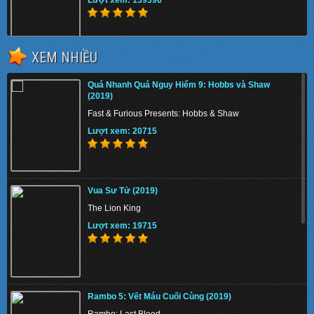
XEM NHIỀU
Chiến Binh Puli (2015)
Quá Nhanh Quá Nguy Hiểm 9: Hobbs và Shaw
Puli
(2019)
Lượt xem: 148188
Fast & Furious Presents: Hobbs & Shaw
Lượt xem: 20715
Tử Địa Skyfall (2012)
Vua Sư Tử (2019)
Skyfall
The Lion King
Lượt xem: 141580
Lượt xem: 19715
MaiKa Cô Bé Từ Trên Trời Rơi Xuống
Rambo 5: Vết Máu Cuối Cùng (2019)
She Came Out of the Blue Sky
Rambo: Last Blood