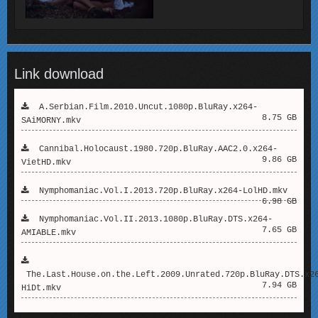
Link download
A.Serbian.Film.2010.Uncut.1080p.BluRay.x264-
8.75 GB
SAiMORNY.mkv
Cannibal.Holocaust.1980.720p.BluRay.AAC2.0.x264-
9.86 GB
VietHD.mkv
Nymphomaniac.Vol.I.2013.720p.BluRay.x264-LolHD.mkv
6.98 GB
Nymphomaniac.Vol.II.2013.1080p.BluRay.DTS.x264-
7.65 GB
AMIABLE.mkv
The.Last.House.on.the.Left.2009.Unrated.720p.BluRay.DTS.x2
7.94 GB
HiDt.mkv