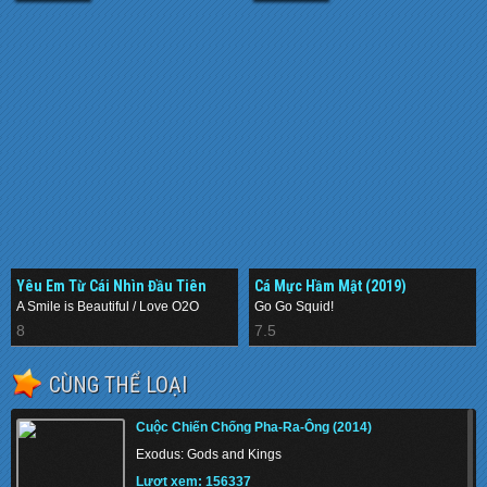
Yêu Em Từ Cái Nhìn Đầu Tiên
Cá Mực Hầm Mật (2019)
(2016)
A Smile is Beautiful / Love O2O
Go Go Squid!
8
7.5
CÙNG THỂ LOẠI
Cuộc Chiến Chống Pha-Ra-Ông (2014)
Exodus: Gods and Kings
Lượt xem: 156337