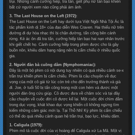
trụi. Những cảnh cưỡng hiếp, tra tấn, giết phụ nữ tàn bạo khiến
bất cứ người xem nào cũng phải ám ảnh.
3. The Last House on the Left (1972):
The Last House on the Left hay dưới tựa Việt Ngôi Nhà Tội Ác là
tác phẩm kinh dị 18+ của đạo diễn Wes Craven. Hai thiếu nữ trên
đường đi dự hòa nhạc thì bị chặn đường, tấn công bên cánh
rừng. Kẻ ác ôn đã tra tấn, cưỡng hiếp tàn bạo hai nạn nhân trước
khi giết chết họ. Cảnh cưỡng hiếp trong phim được cho là gây
buồn nôn, khiêu dâm hạng nặng nên bị cấm chiếu ở nhiều quốc
gia.
2. Người đàn bà cuồng dâm (Nymphomaniac):
Đây là một bộ phim có nội dung tuy nhiên có quá nhiều cảnh se-x
trần trụi khiến phim bị cấm chiếu. Phim là câu chuyện về dục
vọng của một cô gái từ lúc còn trẻ cho đến trưởng thành và già
đi. Joe, ở tuổi 50 bị tấn công trong một con hẻm và được một
người đàn ông cứu giúp. Cô được đưa về chăm sóc và tại đây
câu chuyện về cuộc đời cô được kể lại. Một cuộc đời chìm đắm
trong dục vọng, khát khao dục vọng khiến cô không ngừng tìm
kiếm những cảm giác mới lạ. Tại Thỗ Nhĩ Kỳ phim bị cấm chiếu
có thể do quá nhiều cảnh quan hệ trần trụi, bạo lực, khiêu dâm.
1. Caligula (1979):
Phim mô tả cuộc đời của vị hoàng đế Caligula xứ La Mã. Một vị