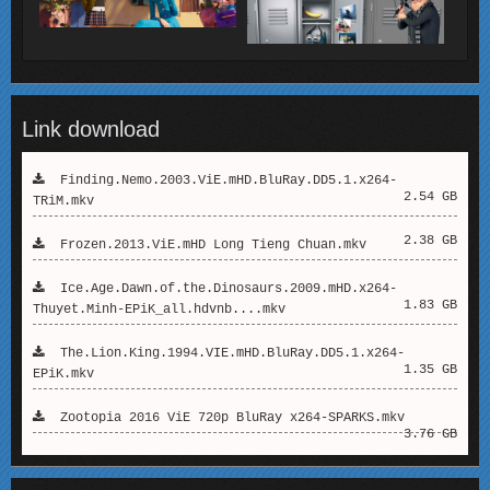
Link download
Finding.Nemo.2003.ViE.mHD.BluRay.DD5.1.x264-
2.54 GB
TRiM.mkv
2.38 GB
Frozen.2013.ViE.mHD Long Tieng Chuan.mkv
Ice.Age.Dawn.of.the.Dinosaurs.2009.mHD.x264-
1.83 GB
Thuyet.Minh-EPiK_all.hdvnb....mkv
The.Lion.King.1994.VIE.mHD.BluRay.DD5.1.x264-
1.35 GB
EPiK.mkv
Zootopia 2016 ViE 720p BluRay x264-SPARKS.mkv
3.76 GB