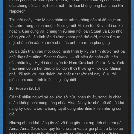
của chúng cứ lần lượt biến mất – từ loài khủng long bạo chúa tới
Napoleon.
Tới một ngày, các Minion nhận ra mình không còn ai để phục vụ
và chìm trong phiền muộn. Nhưng một Minion tên Kevin đã có kế
hoạch. Cậu cùng với chàng thiếu niên nổi loạn Stuart và Bob nhỏ
đáng yêu đã liều lĩnh lên đường khám phá thế giới, nhằm tìm ra
một chủ nhân xấu xa mới cho các anh em mình phụng sự.
Bộ ba dấn thân vào một cuộc hành trình ly kỳ và tìm được một bà
chủ đầy tiềm năng: Scarlet Overkill – nữ siêu ác nhân đầu tiên
của nhân loại. Họ đã di chuyển từ Nam Cực lạnh lẽo tới New York
thập niên 60 và kết thúc ở London thời thượng – nơi các Minion
phải đối mặt với thử thách lớn nhất từ trước tới nay: Cứu rỗi
giống loài của mình khỏi… sự hủy diệt.
10:
Frozen (2013)
Có thể nhiều người sẽ ao ước sở hữu phép thuật, song đó chắc
chắn không phải nàng công chúa Elsa. Ngay từ nhỏ, cô đã có khả
năng kỳ diệu là tạo ra băng tuyết cũng như điều khiển những con
gió.
Nhưng chính khả năng ấy đã vô tình gây thương tích cho em gái
Anna. Anna được các quỷ lùn chữa trị và cái giá phải trả là cô bé