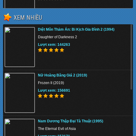
XEM NHIỀU
Tình Yêu Tìm Lại (2012)
Diệt Môn Thảm Án: Bi Kịch Gia Đình 2 (1994)
Silver Linings Playbook
Daughter of Darkness 2
Lượt xem: 149171
Lượt xem: 144263
Cuộc Phiêu Lưu Của Nhà Croods ()
Nữ Hoàng Băng Giá 2 (2019)
The Croods
Frozen II (2019)
Lượt xem: 149515
Lượt xem: 156691
80 Ngày Vòng Quanh Thế Giới (2004)
Nam Dương Thập Đại Tà Thuật (1995)
Around the World in 80 Days
The Eternal Evil of Asia
Lượt xem: 151334