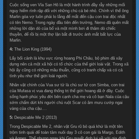
Cuộc sống ven Vỉa San Hô là một hành trình đầy rẫy những mối
nguy hiểm rình rập đối với những chú cá bé nhỏ. Chính vì thế ông
Marlin góa vợ luôn phải lo lắng để mắt đến cậu con trai độc nhất
có tên Nemo. Trong ngày đầu tiên đến trường, Nemo đã quên mất
những lời dặn dò của bố và một mình bơi đi thăm dò chiếc
thuyền, để rồi bị một thợ lặn bắt đi trước ánh mắt bất lực của
Marlin.
4:
The Lion King (1994)
Lấy bối cảnh là khu vực rừng hoang Phi Châu, bộ phim đã xây
dựng nên cả một xã hội có tổ chức của thế giới loài vật. Trong xã
hội ấy cũng có những mâu thuẫn, cũng có tranh chấp và có cả
tình yêu như thế giới loài người.
Nhân vật chính của Vua sư tử là chú sư tử con Simba, con trai
của Mufasa vị vua đang thống trị thế giới hoang dã ở đây. Cuộc
sống hạnh phúc yêu đời bên cạnh cha mẹ và cô bạn Nala của cậu
sớm chấm dứt khi người chú ruột Scar có âm mưu cướp ngai
vàng của cha cậu….
5:
Despicable Me 2 (2013)
Trong Despicable Me 2, nhân vật Gru rũ bỏ quá khứ là một tên
trộm tinh quái để toàn tâm nuôi dạy 3 cô con gái là Margo, Edith
và Agnes. Thế nhưng ngay khi Gru quyết định lui về với gia đình