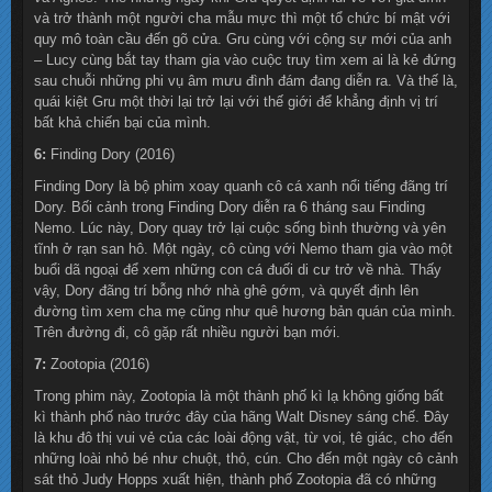
và trở thành một người cha mẫu mực thì một tổ chức bí mật với
quy mô toàn cầu đến gõ cửa. Gru cùng với cộng sự mới của anh
– Lucy cùng bắt tay tham gia vào cuộc truy tìm xem ai là kẻ đứng
sau chuỗi những phi vụ âm mưu đình đám đang diễn ra. Và thế là,
quái kiệt Gru một thời lại trở lại với thế giới để khẳng định vị trí
bất khả chiến bại của mình.
6:
Finding Dory (2016)
Finding Dory là bộ phim xoay quanh cô cá xanh nổi tiếng đãng trí
Dory. Bối cảnh trong Finding Dory diễn ra 6 tháng sau Finding
Nemo. Lúc này, Dory quay trở lại cuộc sống bình thường và yên
tĩnh ở rạn san hô. Một ngày, cô cùng với Nemo tham gia vào một
buổi dã ngoại để xem những con cá đuối di cư trở về nhà. Thấy
vậy, Dory đãng trí bỗng nhớ nhà ghê gớm, và quyết định lên
đường tìm xem cha mẹ cũng như quê hương bản quán của mình.
Trên đường đi, cô gặp rất nhiều người bạn mới.
7:
Zootopia (2016)
Trong phim này, Zootopia là một thành phố kì lạ không giống bất
kì thành phố nào trước đây của hãng Walt Disney sáng chế. Đây
là khu đô thị vui vẻ của các loài động vật, từ voi, tê giác, cho đến
những loài nhỏ bé như chuột, thỏ, cún. Cho đến một ngày cô cảnh
sát thỏ Judy Hopps xuất hiện, thành phố Zootopia đã có những