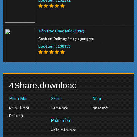
Lượt xem: 152171
Kẻ Cắp Mặt Trăng 2 (2013)
Tiền Trao Cháo Múc (1992)
Despicable Me 2
Cash on Delivery / Yu ya gong wu
Lượt xem: 147448
Lượt xem: 136353
Lò Đào Tạo Quái Vật (2013)
Diệt Môn Thảm Án: Bi Kịch Gia Đình (1993)
Monsters University
4Share.download
Daughter of Darkness
Lượt xem: 151395
Lượt xem: 143374
Phim Mới
Game
Nhạc
Phim lẻ mới
Game mới
Nhạc mới
Phim bộ
Đồn Cảnh Sát Ma (2013)
Phần mềm
Gia Đình Addams (2019)
R.I.P.D.
Phần mềm mới
The Addams Family
Lượt xem: 143212