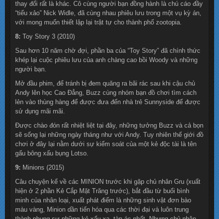
thay đổi rất là khác. Cô cùng người bạn đồng hành là chú cáo đầy
“tiểu xảo” Nick Widle, đã cùng nhau phiêu lưu trong một vụ kỳ án,
với mong muốn thiết lập lại trật tự cho thành phố zootopia.
8:
Toy Story 3 (2010)
Sau hơn 10 năm chờ đợi, phần ba của “Toy Story” đã chính thức
khép lại cuộc phiêu lưu của anh chàng cao bồi Woody và những
người bạn.
Mở đầu phim, để tránh bị đem quăng ra bãi rác sau khi cậu chủ
Andy lên học Cao Đẳng, Buzz cùng nhóm bạn đồ chơi tìm cách
lẻn vào thùng hàng để được đưa đến nhà trẻ Sunnyside để được
sử dụng mãi mãi.
Được chào đón rất nhiệt liệt tại đây, những tưởng Buzz và cả bọn
sẽ sống lại những ngày tháng như với Andy. Tuy nhiên thế giới đồ
chơi ở đây lại nằm dưới sự kiểm soát của một kẻ độc tài là tên
gấu bông xấu bụng Lotso.
9:
Minions (2015)
Câu chuyện kể về các MINION trước khi gặp chủ nhân Gru (xuất
hiện ở 2 phần Kẻ Cắp Mặt Trăng trước), bắt đầu từ buổi bình
minh của nhân loại, xuất phát điểm là những sinh vật đơn bào
màu vàng, Minion dần tiến hóa qua các thời đại và luôn trung
thành phụng sự những kẻ xấu xa, tàn ác nhất. Nhưng chủ nhân