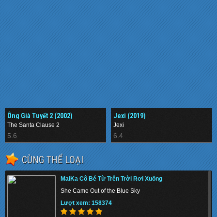
Ông Già Tuyết 2 (2002)
Jexi (2019)
The Santa Clause 2
Jexi
5.6
6.4
CÙNG THỂ LOẠI
MaiKa Cô Bé Từ Trên Trời Rơi Xuống
She Came Out of the Blue Sky
Lượt xem: 158374