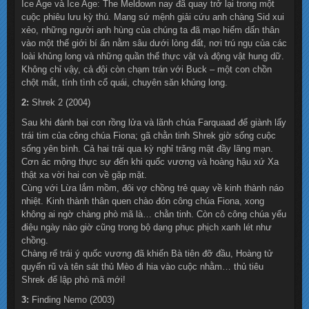
Ice Age và Ice Age: The Meldown nay đã quay trở lại trong một
cuộc phiêu lưu kỳ thú. Mang sứ mệnh giải cứu anh chàng Sid xui
xẻo, những người anh hùng của chúng ta đã mạo hiểm dấn thân
vào một thế giới bí ẩn nằm sâu dưới lòng đất, nơi trú ngụ của các
loài khủng long và những quần thể thực vật và động vật hung dữ.
Không chỉ vậy, cả đội còn chạm trán với Buck – một con chồn
chột mắt, tính tình cổ quái, chuyên săn khủng long.
2:
Shrek 2 (2004)
Sau khi đánh bại con rồng lửa và lãnh chúa Farquaad để giành lấy
trái tim của công chúa Fiona; gã chằn tinh Shrek giờ sống cuộc
sống yên bình. Cả hai trải qua kỳ nghỉ trăng mật đầy lãng mạn.
Cơn ác mộng thực sự đến khi quốc vương và hoàng hậu xứ Xa
thật xa vời hai con về gặp mặt.
Cùng với Lừa lắm mồm, đôi vợ chồng trẻ quay về kinh thành náo
nhiệt. Kinh thành thân quen chào đón công chúa Fiona, xong
không ai ngờ chàng phò mã là… chằn tinh. Còn cô công chúa yểu
điệu ngày nào giờ cũng trong bộ dạng phục phịch xanh lét như
chồng.
Chàng rể trái ý quốc vương đã khiến Bà tiên đỡ đầu, Hoàng tử
quyến rũ và tên sát thủ Mèo đi hia vào cuộc nhằm… thủ tiêu
Shrek để lập phò mã mới!
3:
Finding Nemo (2003)