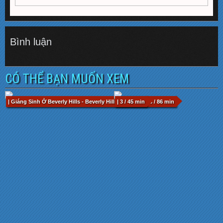
Bình luận
CÓ THỂ BẠN MUỐN XEM
| Giáng Sinh Ở Beverly Hills - Beverly Hills Christmas.ts / 86 min
| 3 / 45 min