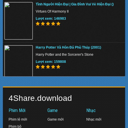
Tình Người Hiện Đại | Gia Đình Vui Vẻ Hiện Đại ()
The Pirates
Virtues Of Harmony II
Lượt xem: 150773
Lượt xem: 146983
[TMTV] Người Hộ Vệ Rồng Xứ Berk (2012-?)
Harry Potter Và Hòn Đá Phù Thủy (2001)
Dragons Riders Of Berk Season 1
Harry Potter and the Sorcerer's Stone
Lượt xem: 145818
Lượt xem: 159808
Khi Ta Còn Trẻ (2014)
Nữ Hoàng Băng Giá 2 (2019)
While We're Young
4Share.download
Frozen II (2019)
Lượt xem: 154682
Lượt xem: 134071
Phim Mới
Game
Nhạc
Phim lẻ mới
Game mới
Nhạc mới
Phim bộ