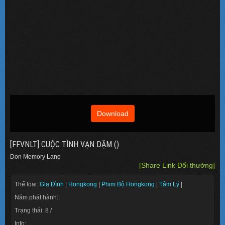
Download
[FFVNLT] CUỘC TÌNH VẠN DẶM ()
Don Memory Lane
[Share Link Đổi thưởng]
Thể loại:
Gia Đình
|
Hongkong
|
Phim Bộ Hongkong
|
Tâm Lý
|
Năm phát hành:
Trạng thái: 8 /
Info: