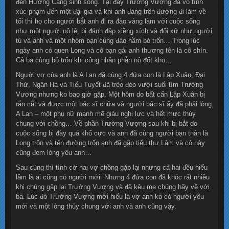
đến Hương Cảng sinh sống. Tại đây Trường Vượng đã vô tình
xúc phạm đến một đại gia và khi anh đang trên đường đi làm về
tối thì họ cho người bắt anh đi ra đào vàng làm với cuộc sống
như một người nộ lệ, bị đánh đập xiềng xích và đối xử như người
tù và anh và một nhóm bạn cùng đào hầm bỏ trốn… Trong lúc
ngày anh có quen Long và cô bạn gái anh thương tên là cô chín.
Cả ba cùng bỏ trốn khi công nhân phẫn nộ đốt kho…
Người vợ của anh là A Lan đã cùng 4 đứa con là Lập Xuân, Đại
Thử, Ngân Hà và Tiểu Tuyết đã trèo đèo vượi suối tìm Trường
Vương nhưng ko bao giờ gặp. Một hôm do bất cẩn Lập Xuân bị
rắn cắt và được một bác sĩ chữa và người bác sĩ ấy đã phải lòng
A Lan – một phụ nữ mạnh mẽ giàu nghị lực và hết mưc thủy
chung với chồng… Về phần Trường Vượng sau khi bị bắt do
cuộc sống bị đày quá khổ cực và anh đã cùng người bạn thân là
Long trốn và tên đường trốn anh đã gặp tiểu thư Lâm và cô này
cũng đem lòng yêu anh…
Sau cùng thì tình cờ hai vợ chồng gặp lại nhưng cả hai đều hiểu
lầm là ai cũng có người mới. Nhưng 4 đứa con đã khóc rất nhiều
khi chúng gặp lại Trường Vượng và đã kêu mẹ chúng hãy về với
ba. Lúc đó Trường Vượng mới hiểu là vợ anh ko có người yêu
mới và một lòng thủy chung với anh và anh cũng vậy.