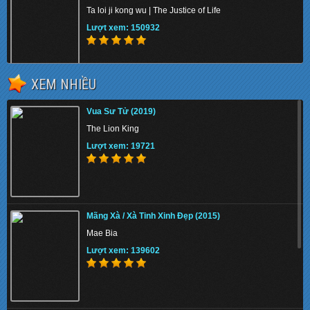
Ta loi ji kong wu | The Justice of Life
Lượt xem: 150932
XEM NHIỀU
Kẻ Cắp Tia Chớp: Biển Quái Vật (2013)
Vua Sư Tử (2019)
Percy Jackson: Sea of Monsters
The Lion King
Lượt xem: 133709
Lượt xem: 19721
Đại Náo Thiên Cung ()
Mãng Xà / Xà Tinh Xinh Đẹp (2015)
The Monkey King
Mae Bia
Lượt xem: 131828
Lượt xem: 139602
Hải Tặc (2014)